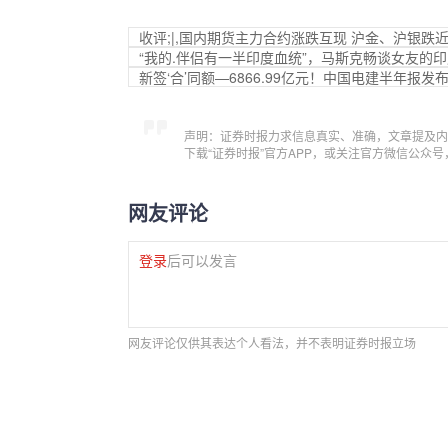
收评;|,国内期货主力合约涨跌互现 沪金、沪银跌近
“我的.伴侣有一半印度血统”，马斯克畅谈女友的
新签‘合’同额—6866.99亿元！中国电建半年报发
声明：证券时报力求信息真实、准确，文章提及内
下载“证券时报”官方APP，或关注官方微信公众
网友评论
登录
后可以发言
网友评论仅供其表达个人看法，并不表明证券时报立场